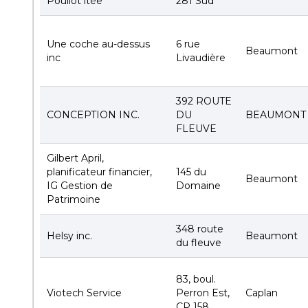
Pouliot ltée
281 Sud
Une coche au-dessus
6 rue
Beaumont
inc
Livaudière
392 ROUTE
CONCEPTION INC.
DU
BEAUMONT
FLEUVE
Gilbert April,
planificateur financier,
145 du
Beaumont
IG Gestion de
Domaine
Patrimoine
348 route
Helsy inc.
Beaumont
du fleuve
83, boul.
Viotech Service
Perron Est,
Caplan
CP 158