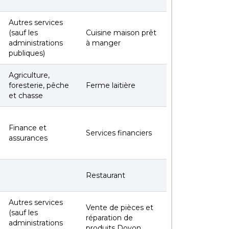
Autres services
(sauf les
Cuisine maison prêt
administrations
à manger
publiques)
Agriculture,
foresterie, pêche
Ferme laitière
et chasse
Finance et
Services financiers
assurances
Restaurant
Autres services
Vente de pièces et
(sauf les
réparation de
administrations
produits Doyon