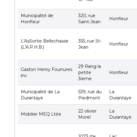
Municipalité de
320, rue
Honfleur
Honfleur
Saint-Jean
L'AsSortie Bellechasse
355, rue St-
Honfleur
(L'A.P.H.B.)
Jean
29 Rang la
Gaston Henry Fourrures
petite
Honfleur
inc
3ieme
Municipalité de La
539, rue du
La
Durantaye
Piedmont
Durantaye
22 olivier
La
Mobilier MEQ Ltée
Morel
Durantaye
1073 rte
Lac