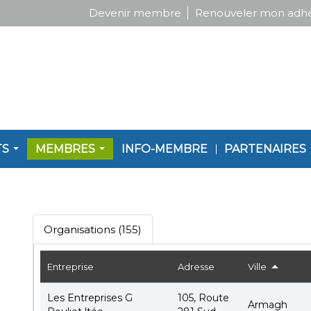
Devenir membre
Renouveler mon adhé
TS
MEMBRES
INFO-MEMBRE
PARTENAIRES
Organisations (155)
Entreprise
Adresse
Ville
Les Entreprises G
105, Route
Armagh