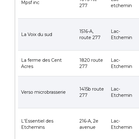
Mpsf inc
277
etchemin
1516-A,
Lac-
La Voix du sud
route 277
Etchemin
La ferme des Cent
1820 route
Lac-
Acres
277
Etchemin
1415b route
Lac-
Verso microbrasserie
277
Etchemin
L'Essentiel des
216-A, 2e
Lac-
Etchemins
avenue
Etchemin