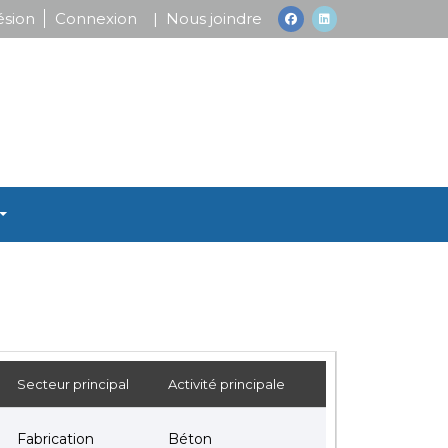
sion
Connexion
| Nous joindre
facebook
linkedin
Secteur principal
Activité principale
Fabrication
Béton