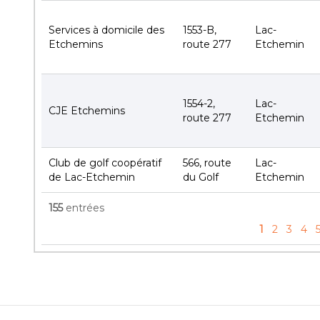
Services à domicile des
1553-B,
Lac-
Etchemins
route 277
Etchemin
1554-2,
Lac-
CJE Etchemins
route 277
Etchemin
Club de golf coopératif
566, route
Lac-
de Lac-Etchemin
du Golf
Etchemin
155
entrées
1
2
3
4