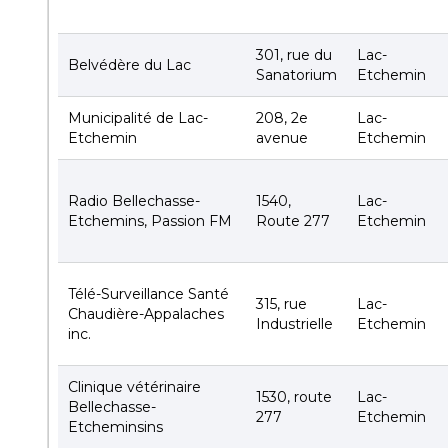
301, rue du
Lac-
Belvédère du Lac
Sanatorium
Etchemin
Municipalité de Lac-
208, 2e
Lac-
Etchemin
avenue
Etchemin
Radio Bellechasse-
1540,
Lac-
Etchemins, Passion FM
Route 277
Etchemin
Télé-Surveillance Santé
315, rue
Lac-
Chaudière-Appalaches
Industrielle
Etchemin
inc.
Clinique vétérinaire
1530, route
Lac-
Bellechasse-
277
Etchemin
Etcheminsins