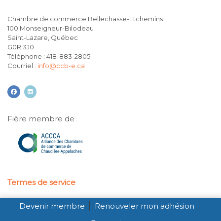
Chambre de commerce Bellechasse-Etchemins
100 Monseigneur-Bilodeau
Saint-Lazare, Québec
G0R 3J0
Téléphone : 418-883-2805
Courriel :
info@ccb-e.ca
facebook
linkedin
Fière membre de
Termes de service
Propulsé par
Devenir membre
Renouveler mon adhésion