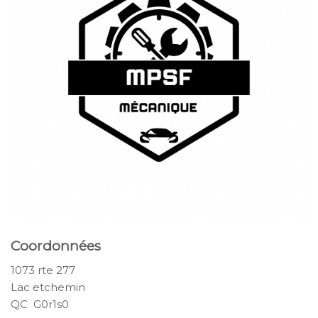
Coordonnées
1073 rte 277
Lac etchemin
QC G0r1s0